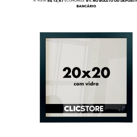
À VISTA
R$ 13,67
ECONOMIZE
5%
NO BOLETO OU DEPÓSIT
BANCÁRIO