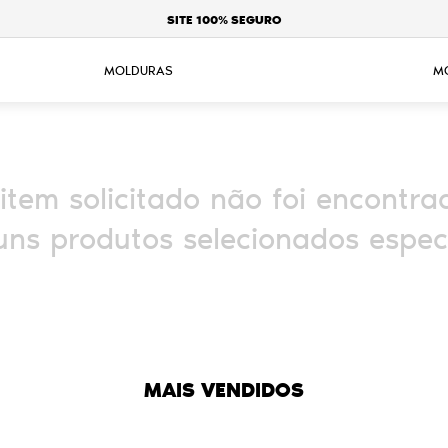
SITE 100% SEGURO
MOLDURAS
M
item solicitado não foi encontra
ns produtos selecionados espec
MAIS VENDIDOS