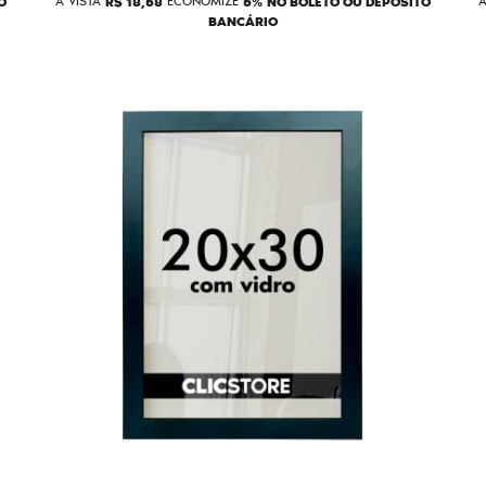
O
À VISTA
R$ 18,58
ECONOMIZE
5%
NO BOLETO OU DEPÓSITO
À
BANCÁRIO