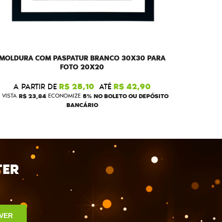
MOLDURA COM PASPATUR BRANCO 30X30 PARA
FOTO 20X20
A PARTIR DE
R$ 25,10
ATÉ
R$ 42,90
 VISTA
R$ 23,84
ECONOMIZE
5%
NO BOLETO OU DEPÓSITO
BANCÁRIO
TER
VER