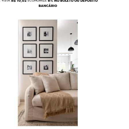
 VISTA
R$ 10,02
ECONOMIZE
5%
NO BOLETO OU DEPÓSITO
BANCÁRIO