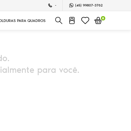
-
(45)
99807-3762
0
OLDURAS PARA QUADROS
do.
ialmente para você.